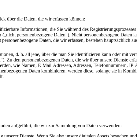
ck über die Daten, die wir erfassen können:
ntifizierbare Informationen, die Sie während des Registrierungsprozesses
 („nicht personenbezogene Daten“). Nicht personenbezogene Daten las
t personenbezogene Daten, die wir erfassen, bestehen hauptsächlich a
ationen, d. h. all jene, über die man Sie identifizieren kann oder mit v
). Zu den personenbezogenen Daten, die wir über unsere Dienste erfa
t werden, wie Namen, E-Mail-Adressen, Adressen, Telefonnummern, IP
nenbezogenen Daten kombinieren, werden diese, solange sie in Kombina
t.
hoden aufgeführt, die wir zur Sammlung von Daten verwenden:
g unserer Dienste. Wenn Sie also unsere digitalen Assets besuchen und