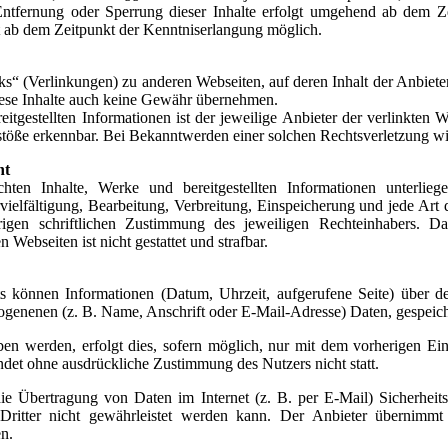
ntfernung oder Sperrung dieser Inhalte erfolgt umgehend ab dem Ze
st ab dem Zeitpunkt der Kenntniserlangung möglich.
ks“ (Verlinkungen) zu anderen Webseiten, auf deren Inhalt der Anbiete
iese Inhalte auch keine Gewähr übernehmen.
reitgestellten Informationen ist der jeweilige Anbieter der verlinkten
stöße erkennbar. Bei Bekanntwerden einer solchen Rechtsverletzung w
ht
ichten Inhalte, Werke und bereitgestellten Informationen unterli
rvielfältigung, Bearbeitung, Verbreitung, Einspeicherung und jede Ar
rigen schriftlichen Zustimmung des jeweiligen Rechteinhabers. Da
n Webseiten ist nicht gestattet und strafbar.
ts können Informationen (Datum, Uhrzeit, aufgerufene Seite) über d
genenen (z. B. Name, Anschrift oder E-Mail-Adresse) Daten, gespeich
n werden, erfolgt dies, sofern möglich, nur mit dem vorherigen Ein
ndet ohne ausdrückliche Zustimmung des Nutzers nicht statt.
die Übertragung von Daten im Internet (z. B. per E-Mail) Sicherheit
ritter nicht gewährleistet werden kann. Der Anbieter übernimmt
n.